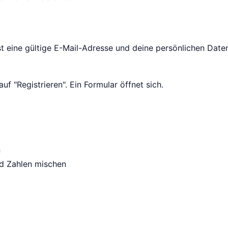
t eine gültige E-Mail-Adresse und deine persönlichen Date
f "Registrieren". Ein Formular öffnet sich.
n
d Zahlen mischen