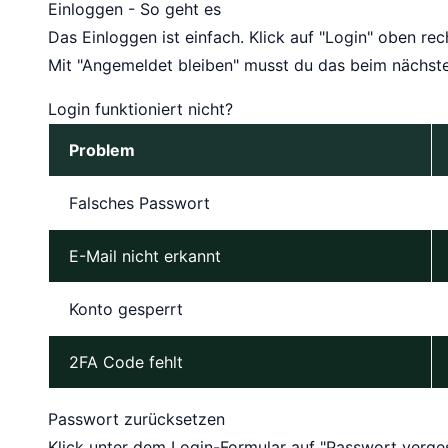
Einloggen - So geht es
Das Einloggen ist einfach. Klick auf "Login" oben rec
Mit "Angemeldet bleiben" musst du das beim nächste
Login funktioniert nicht?
Problem
Falsches Passwort
E-Mail nicht erkannt
Konto gesperrt
2FA Code fehlt
Passwort zurücksetzen
Klick unter dem Login-Formular auf "Passwort verges