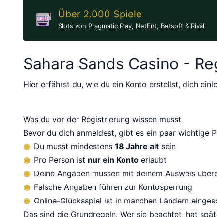
Über 2.000 Spiele
Slots von Pragmatic Play, NetEnt, Betsoft & Rival
Sahara Sands Casino - Reg
Hier erfährst du, wie du ein Konto erstellst, dich einl
Was du vor der Registrierung wissen musst
Bevor du dich anmeldest, gibt es ein paar wichtige P
Du musst mindestens
18 Jahre alt
sein
Pro Person ist
nur ein Konto
erlaubt
Deine Angaben müssen mit deinem Ausweis über
Falsche Angaben führen zur Kontosperrung
Online-Glücksspiel ist in manchen Ländern einges
Das sind die Grundregeln. Wer sie beachtet, hat spä