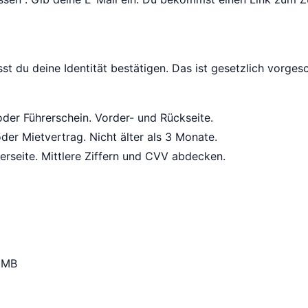
 du deine Identität bestätigen. Das ist gesetzlich vorgesch
der Führerschein. Vorder- und Rückseite.
r Mietvertrag. Nicht älter als 3 Monate.
erseite. Mittlere Ziffern und CVV abdecken.
 MB