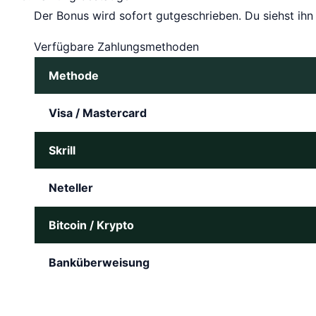
Der Bonus wird sofort gutgeschrieben. Du siehst ihn
Verfügbare Zahlungsmethoden
Methode
Visa / Mastercard
Skrill
Neteller
Bitcoin / Krypto
Banküberweisung