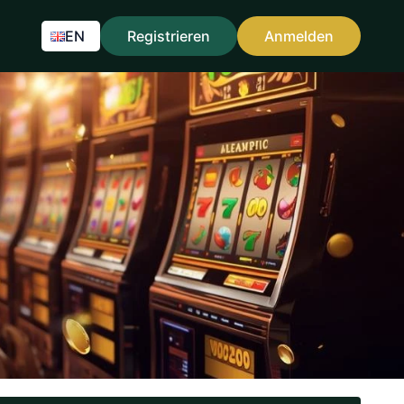
EN
Registrieren
Anmelden